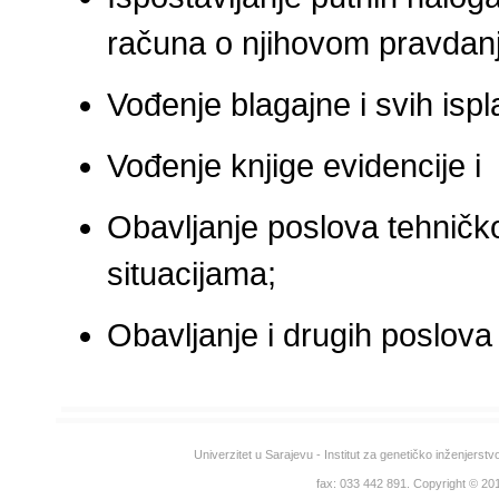
računa o njihovom pravdanj
Vođenje blagajne i svih ispl
Vođenje knjige evidencije i
Obavljanje poslova tehničk
situacijama;
Obavljanje i drugih poslov
Univerzitet u Sarajevu - Institut za genetičko inženjerst
fax: 033 442 891. Copyright © 2