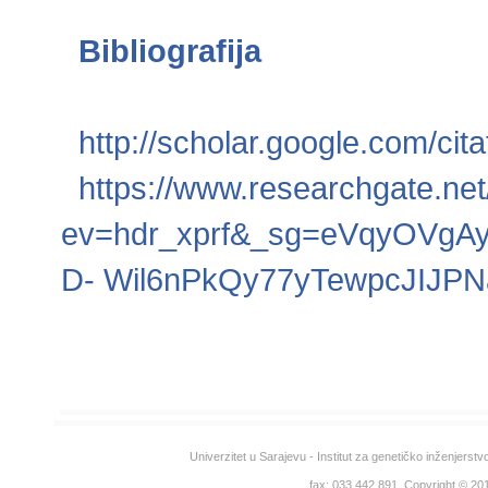
Bibliografija
http://scholar.google.com/
https://www.researchgate.net
ev=hdr_xprf&_sg=eVqyOVgA
D- Wil6nPkQy77yTewpcJIJ
Univerzitet u Sarajevu - Institut za genetičko inženjerst
fax: 033 442 891. Copyright © 2